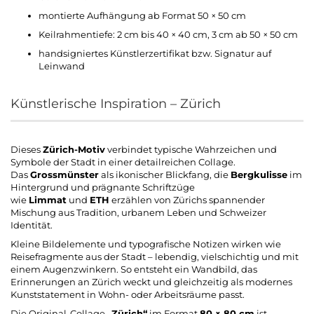
montierte Aufhängung ab Format 50 × 50 cm
Keilrahmentiefe: 2 cm bis 40 × 40 cm, 3 cm ab 50 × 50 cm
handsigniertes Künstlerzertifikat bzw. Signatur auf
Leinwand
Künstlerische Inspiration – Zürich
Dieses
Zürich-Motiv
verbindet typische Wahrzeichen und
Symbole der Stadt in einer detailreichen Collage.
Das
Grossmünster
als ikonischer Blickfang, die
Bergkulisse
im
Hintergrund und prägnante Schriftzüge
wie
Limmat
und
ETH
erzählen von Zürichs spannender
Mischung aus Tradition, urbanem Leben und Schweizer
Identität.
Kleine Bildelemente und typografische Notizen wirken wie
Reisefragmente aus der Stadt – lebendig, vielschichtig und mit
einem Augenzwinkern. So entsteht ein Wandbild, das
Erinnerungen an Zürich weckt und gleichzeitig als modernes
Kunststatement in Wohn- oder Arbeitsräume passt.
Die Original-Collage
„Zürich“
im Format
8
0
× 80 cm
ist