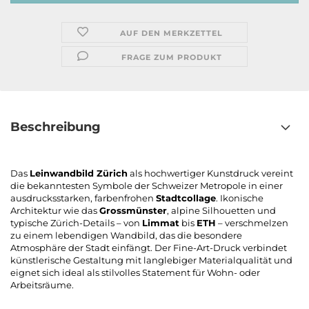
AUF DEN MERKZETTEL
FRAGE ZUM PRODUKT
Beschreibung
Das
Leinwandbild Zürich
als hochwertiger Kunstdruck vereint
die bekanntesten Symbole der Schweizer Metropole in einer
ausdrucksstarken, farbenfrohen
Stadtcollage
. Ikonische
Architektur wie das
Grossmünster
, alpine Silhouetten und
typische Zürich-Details – von
Limmat
bis
ETH
– verschmelzen
zu einem lebendigen Wandbild, das die besondere
Atmosphäre der Stadt einfängt. Der Fine-Art-Druck verbindet
künstlerische Gestaltung mit langlebiger Materialqualität und
eignet sich ideal als stilvolles Statement für Wohn- oder
Arbeitsräume.