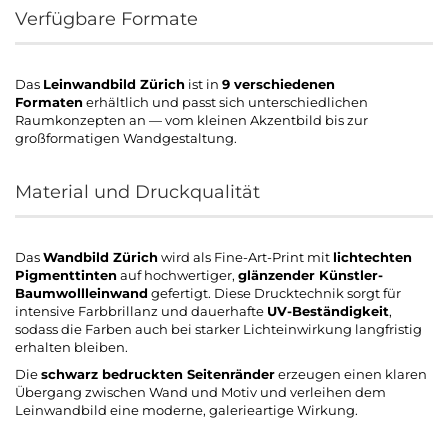
Verfügbare Formate
Das
Leinwandbild Zürich
ist in
9 verschiedenen
Formaten
erhältlich und passt sich unterschiedlichen
Raumkonzepten an — vom kleinen Akzentbild bis zur
großformatigen Wandgestaltung.
Material und Druckqualität
Das
Wandbild Zürich
wird als Fine-Art-Print mit
lichtechten
Pigmenttinten
auf hochwertiger,
glänzender Künstler-
Baumwollleinwand
gefertigt. Diese Drucktechnik sorgt für
intensive Farbbrillanz und dauerhafte
UV-Beständigkeit
,
sodass die Farben auch bei starker Lichteinwirkung langfristig
erhalten bleiben.
Die
schwarz bedruckten Seitenränder
erzeugen einen klaren
Übergang zwischen Wand und Motiv und verleihen dem
Leinwandbild eine moderne, galerieartige Wirkung.