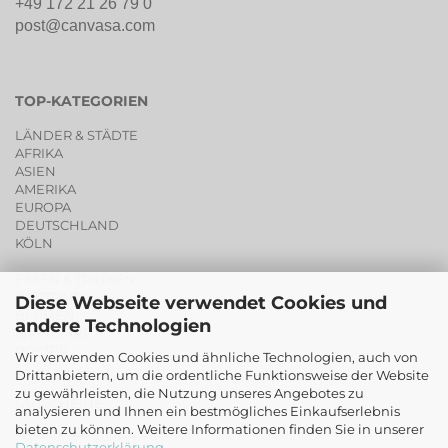
+49 172 21 26 79 0
post@canvasa.com
TOP-KATEGORIEN
LÄNDER & STÄDTE
AFRIKA
ASIEN
AMERIKA
EUROPA
DEUTSCHLAND
KÖLN
ESSEN & TRINKEN
PORTRAITS
Diese Webseite verwendet Cookies und
BLUMEN
andere Technologien
LIVING ART
POSTER
Wir verwenden Cookies und ähnliche Technologien, auch von
SALE
Drittanbietern, um die ordentliche Funktionsweise der Website
zu gewährleisten, die Nutzung unseres Angebotes zu
GUTSCHEINE
analysieren und Ihnen ein bestmögliches Einkaufserlebnis
bieten zu können. Weitere Informationen finden Sie in unserer
ORIGINALE
Datenschutzerklärung
.