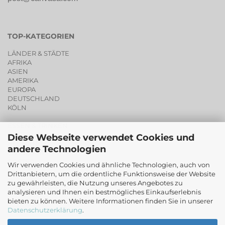
TOP-KATEGORIEN
LÄNDER & STÄDTE
AFRIKA
ASIEN
AMERIKA
EUROPA
DEUTSCHLAND
KÖLN
ESSEN & TRINKEN
PORTRAITS
Diese Webseite verwendet Cookies und
BLUMEN
andere Technologien
LIVING ART
POSTER
Wir verwenden Cookies und ähnliche Technologien, auch von
SALE
Drittanbietern, um die ordentliche Funktionsweise der Website
zu gewährleisten, die Nutzung unseres Angebotes zu
GUTSCHEINE
analysieren und Ihnen ein bestmögliches Einkaufserlebnis
bieten zu können. Weitere Informationen finden Sie in unserer
ORIGINALE
Datenschutzerklärung
.