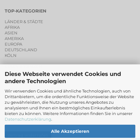
TOP-KATEGORIEN
LÄNDER & STÄDTE
AFRIKA
ASIEN
AMERIKA
EUROPA
DEUTSCHLAND
KÖLN
ESSEN & TRINKEN
PORTRAITS
Diese Webseite verwendet Cookies und
BLUMEN
andere Technologien
LIVING ART
POSTER
Wir verwenden Cookies und ähnliche Technologien, auch von
SALE
Drittanbietern, um die ordentliche Funktionsweise der Website
zu gewährleisten, die Nutzung unseres Angebotes zu
GUTSCHEINE
analysieren und Ihnen ein bestmögliches Einkaufserlebnis
bieten zu können. Weitere Informationen finden Sie in unserer
ORIGINALE
Datenschutzerklärung
.
Alle Akzeptieren
Vertrag widerrufen