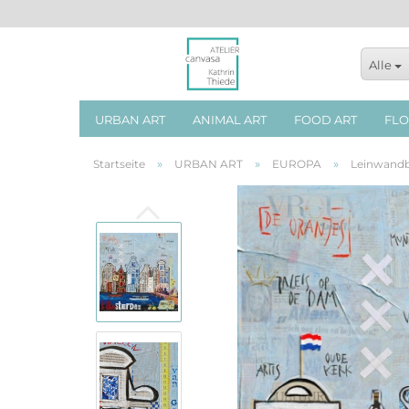
Alle
URBAN ART
ANIMAL ART
FOOD ART
FLO
»
»
»
Startseite
URBAN ART
EUROPA
Leinwand