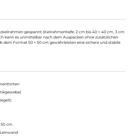
lzkeilrahmen gespannt (Keilrahmentiefe: 2 cm bis 40 × 40 cm, 3 cm
rch kann es unmittelbar nach dem Auspacken ohne zusätzlichen
 dem Format 50 × 50 cm gewährleisten eine sichere und stabile
menttinten
stikgewebe)
egelt)
× 50 cm
f Leinwand