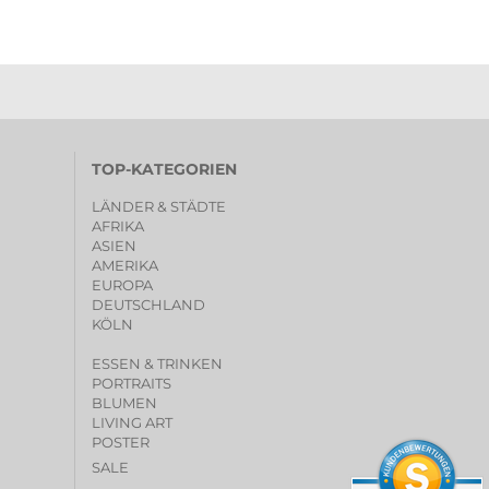
TOP-KATEGORIEN
LÄNDER & STÄDTE
AFRIKA
ASIEN
AMERIKA
EUROPA
DEUTSCHLAND
KÖLN
ESSEN & TRINKEN
PORTRAITS
BLUMEN
LIVING ART
POSTER
SALE