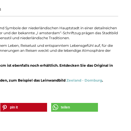
m
d Symbole der niederländischen Hauptstadt in einer detailreichen
er und der bekannte „I amsterdam“-Schriftzug prägen das Stadtbild
ensstil und niederländische Traditionen.
nem Leben, Reiselust und entspanntem Lebensgefühl auf, für die
rinnerungen an Reisen weckt und die lebendige Atmosphäre der
m ist ebenfalls noch erhältlich. Entdecken Sie das Original in
nden, zum Beispiel das Leinwandbild
Zeeland - Domburg
.
pin it
teilen