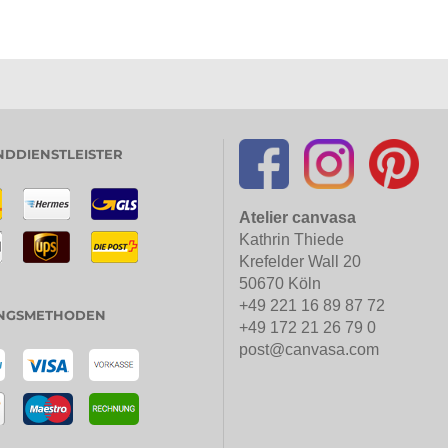
DDIENSTLEISTER
Atelier canvasa
Kathrin Thiede
Krefelder Wall 20
50670 Köln
+49 221 16 89 87 72
NGSMETHODEN
+49 172 21 26 79 0
post@canvasa.com