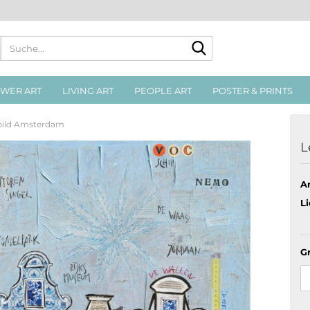
Suche...
WER ART
LIVING ART
PEOPLE ART
POSTER & PRINTS
bild Amsterdam
L
Ar
Li
G