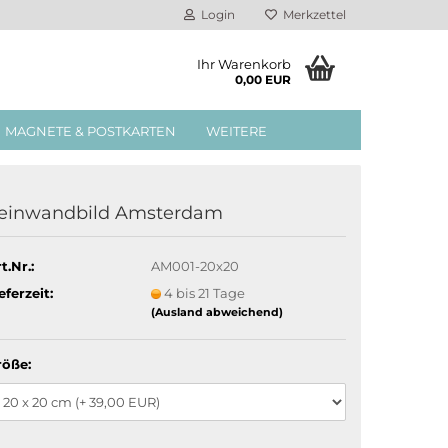
Login
Merkzettel
Ihr Warenkorb
0,00 EUR
MAGNETE & POSTKARTEN
WEITERE
einwandbild Amsterdam
t.Nr.:
AM001-20x20
eferzeit:
4 bis 21 Tage
(Ausland abweichend)
röße: