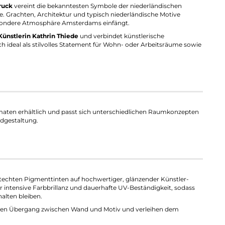
ruck
vereint die bekanntesten Symbole der niederländischen
. Grachten, Architektur und typisch niederländische Motive
esondere Atmosphäre Amsterdams einfängt.
Künstlerin Kathrin Thiede
und verbindet künstlerische
sich ideal als stilvolles Statement für Wohn- oder Arbeitsräume sowie
aten erhältlich und passt sich unterschiedlichen Raumkonzepten
dgestaltung.
techten Pigmenttinten auf hochwertiger, glänzender Künstler-
 intensive Farbbrillanz und dauerhafte UV-Beständigkeit, sodass
halten bleiben.
aren Übergang zwischen Wand und Motiv und verleihen dem