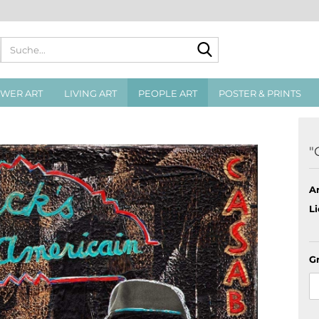
Suche...
WER ART
LIVING ART
PEOPLE ART
POSTER & PRINTS
"
Ar
Li
G