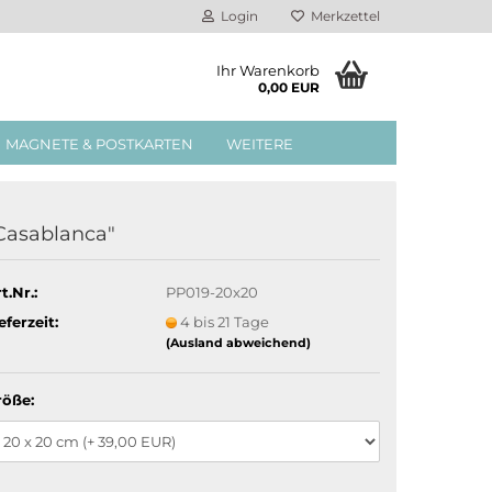
Login
Merkzettel
Ihr Warenkorb
0,00 EUR
MAGNETE & POSTKARTEN
WEITERE
Casablanca"
t.Nr.:
PP019-20x20
eferzeit:
4 bis 21 Tage
(Ausland abweichend)
röße: