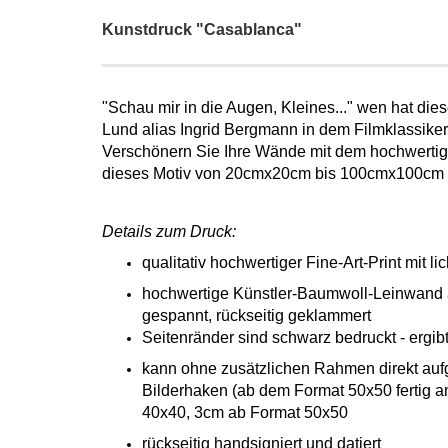
Kunstdruck "Casablanca"
"Schau mir in die Augen, Kleines..." wen hat die
Lund alias Ingrid Bergmann in dem Filmklassike
Verschönern Sie Ihre Wände mit dem hochwertige
dieses Motiv von 20cmx20cm bis 100cmx100cm b
Details zum Druck:
qualitativ hochwertiger Fine-Art-Print mit l
hochwertige Künstler-Baumwoll-Leinwand a
gespannt, rückseitig geklammert
Seitenränder sind schwarz bedruckt - ergi
kann ohne zusätzlichen Rahmen direkt auf
Bilderhaken (ab dem Format 50x50 fertig a
40x40, 3cm ab Format 50x50​​
rückseitig handsigniert und datiert