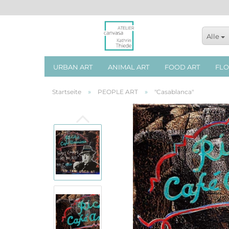
Alle
URBAN ART
ANIMAL ART
FOOD ART
FLO
»
»
Startseite
PEOPLE ART
"Casablanca"