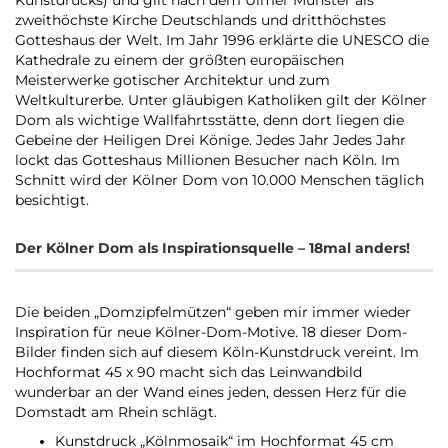
Kunstdrucks) und gilt nach dem Ulmer Münster als
zweithöchste Kirche Deutschlands und dritthöchstes
Gotteshaus der Welt. Im Jahr 1996 erklärte die UNESCO die
Kathedrale zu einem der größten europäischen
Meisterwerke gotischer Architektur und zum
Weltkulturerbe. Unter gläubigen Katholiken gilt der Kölner
Dom als wichtige Wallfahrtsstätte, denn dort liegen die
Gebeine der Heiligen Drei Könige. Jedes Jahr Jedes Jahr
lockt das Gotteshaus Millionen Besucher nach Köln. Im
Schnitt wird der Kölner Dom von 10.000 Menschen täglich
besichtigt.
Der Kölner Dom als Inspirationsquelle – 18mal anders!
Die beiden „Domzipfelmützen“ geben mir immer wieder
Inspiration für neue Kölner-Dom-Motive. 18 dieser Dom-
Bilder finden sich auf diesem Köln-Kunstdruck vereint. Im
Hochformat 45 x 90 macht sich das Leinwandbild
wunderbar an der Wand eines jeden, dessen Herz für die
Domstadt am Rhein schlägt.
Kunstdruck „Kölnmosaik“ im Hochformat 45 cm