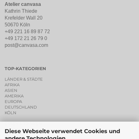
Atelier canvasa
Kathrin Thiede
Krefelder Wall 20
50670 Köln
+49 221 16 89 87 72
+49 172 21 26 79 0
post@canvasa.com
TOP-KATEGORIEN
LÄNDER & STÄDTE
AFRIKA
ASIEN
AMERIKA
EUROPA
DEUTSCHLAND
KÖLN
ESSEN & TRINKEN
PORTRAITS
Diese Webseite verwendet Cookies und
BLUMEN
andere Technologien