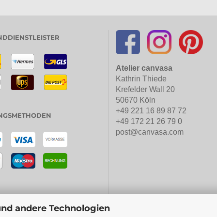
DDIENSTLEISTER
Atelier canvasa
Kathrin Thiede
Krefelder Wall 20
50670 Köln
+49 221 16 89 87 72
NGSMETHODEN
+49 172 21 26 79 0
post@canvasa.com
und andere Technologien