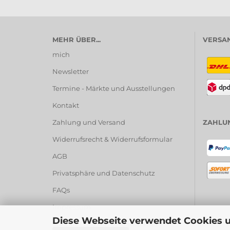
MEHR ÜBER...
VERSAN
mich
Newsletter
Termine - Märkte und Ausstellungen
Kontakt
Zahlung und Versand
ZAHLU
Widerrufsrecht & Widerrufsformular
AGB
Privatsphäre und Datenschutz
FAQs
Impressum
Diese Webseite verwendet Cookies 
Supper-Club von Madame Vatel