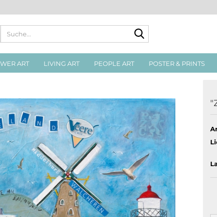
Suche...
WER ART
LIVING ART
PEOPLE ART
POSTER & PRINTS
"
Ar
Li
L