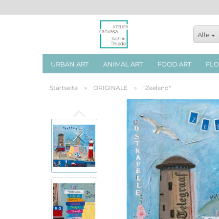
Alle
URBAN ART
ANIMAL ART
FOOD ART
FLO
»
»
Startseite
ORIGINALE
"Zeeland"