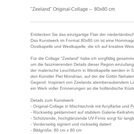
"Zeeland" Original-Collage – 80x80 cm
Entdecken Sie das einzigartige Flair der niederländis
Das Kunstwerk im Format 80x80 cm ist eine Hommage 
Oostkapelle und Westkapelle, die ich auf kreative Wei
Für die Collage "Zeeland" habe ich sorgfältig gesammel
um die faszinierenden Details dieser Region einzufa
der malerische Leuchtturm in Westkapelle werden in
den Künstler Piet Mondrian, auf der die Göttin Nehalenn
Gegend. Inspiriert von Zeelands atemberaubendem Li
ein Werk voller Erinnerungen an die holländische Küs
Details zum Kunstwerk:
- Original-Collage in Mischtechnik mit Acrylfarbe und 
- Rückseitig geklammert auf stabilem Galerie-Keilrah
- Schützende, hochglänzende UV-Firnis sorgt für langle
- Vorderseitig signiert und rückseitig datiert
- Bildgröße: 80 cm x 80 cm