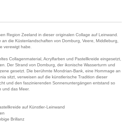
chen Region Zeeland in dieser originalen Collage auf Leinwand.
an die Küstenlandschaften von Domburg, Veere, Middleburg,
se verewigt habe.
tes Collagenmaterial, Acrylfarben und Pastellkreide eingesetzt,
ngen. Der Strand von Domburg, der ikonische Wasserturm und
 Szene gesetzt. Die berühmte Mondrian-Bank, eine Hommage an
ia sitzt, verweisen auf die künstlerische Tradition dieser
cht und den faszinierenden Sonnenuntergängen entstand so
te und das Meer.
Pastellkreide auf Künstler-Leinwand
men
bige Brillanz