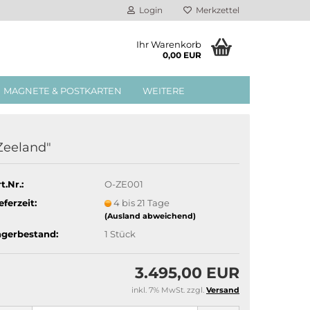
Login
Merkzettel
Ihr Warenkorb
0,00 EUR
MAGNETE & POSTKARTEN
WEITERE
Zeeland"
t.Nr.:
O-ZE001
eferzeit:
4 bis 21 Tage
(Ausland abweichend)
agerbestand:
1
Stück
3.495,00 EUR
inkl. 7% MwSt. zzgl.
Versand