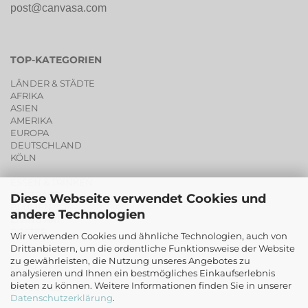
post@canvasa.com
TOP-KATEGORIEN
LÄNDER & STÄDTE
AFRIKA
ASIEN
AMERIKA
EUROPA
DEUTSCHLAND
KÖLN
ESSEN & TRINKEN
PORTRAITS
Diese Webseite verwendet Cookies und
BLUMEN
andere Technologien
LIVING ART
POSTER
Wir verwenden Cookies und ähnliche Technologien, auch von
SALE
Drittanbietern, um die ordentliche Funktionsweise der Website
zu gewährleisten, die Nutzung unseres Angebotes zu
GUTSCHEINE
analysieren und Ihnen ein bestmögliches Einkaufserlebnis
bieten zu können. Weitere Informationen finden Sie in unserer
ORIGINALE
Datenschutzerklärung
.