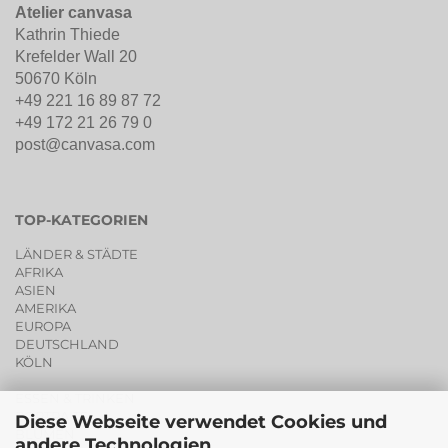
Atelier canvasa
Kathrin Thiede
Krefelder Wall 20
50670 Köln
+49 221 16 89 87 72
+49 172 21 26 79 0
post@canvasa.com
TOP-KATEGORIEN
LÄNDER & STÄDTE
AFRIKA
ASIEN
AMERIKA
EUROPA
DEUTSCHLAND
KÖLN
ESSEN & TRINKEN
PORTRAITS
Diese Webseite verwendet Cookies und
BLUMEN
andere Technologien