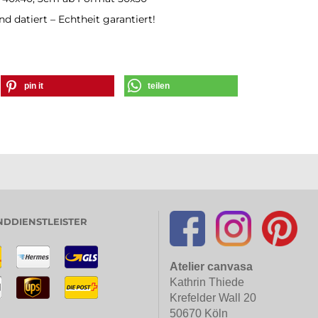
nd datiert – Echtheit garantiert!
pin it
teilen
DDIENSTLEISTER
Atelier canvasa
Kathrin Thiede
Krefelder Wall 20
50670 Köln