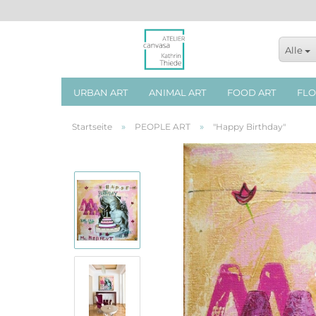
Alle
URBAN ART
ANIMAL ART
FOOD ART
FLO
»
»
Startseite
PEOPLE ART
"Happy Birthday"