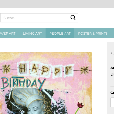
Suche...
WER ART
LIVING ART
PEOPLE ART
POSTER & PRINTS
"
Ar
Li
G