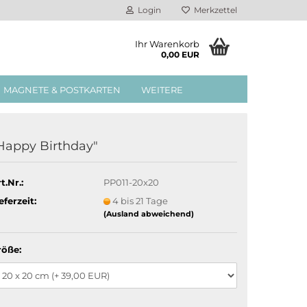
Login
Merkzettel
Ihr Warenkorb
0,00 EUR
MAGNETE & POSTKARTEN
WEITERE
Happy Birthday"
t.Nr.:
PP011-20x20
eferzeit:
4 bis 21 Tage
(Ausland abweichend)
röße: