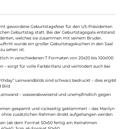
hmt gewordene Geburtstagsfeier für den US-Präsidenten
ichen Geburtstag statt. Bei der Geburtstagsgala entstand
sidenten, welches sie zusammen mit seinem Bruder,
Auftritt wurde ein großer Geburtstagskuchen in den Saal
zu sehen ist.
tlich in verschiedenen 7 Formaten von 20x20 bis 100x100
n – sorgt für volle Farbbrillanz und verhindert auch bei
thday“ Leinwandbilds sind schwarz bedruckt – dies ergibt
d Bild
Leinwand – wasserabweisend und unempfindlich gegen
rahmen gespannt und rückseitig geklammert – das Marilyn
o ohne zusätzlichen Rahmen direkt aufgehangen werden
aken (ab dem Format 50x50 fertig am Keilrahmen
 40x40, 3cm ab Format 50x50​​