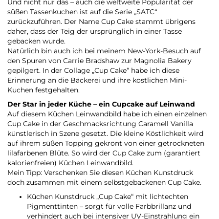
Und nicht nur das – auch die weltweite Popularität der
süßen Tassenkuchen ist auf die Serie „SATC“
zurückzuführen. Der Name Cup Cake stammt übrigens
daher, dass der Teig der ursprünglich in einer Tasse
gebacken wurde.
Natürlich bin auch ich bei meinem New-York-Besuch auf
den Spuren von Carrie Bradshaw zur Magnolia Bakery
gepilgert. In der Collage „Cup Cake“ habe ich diese
Erinnerung an die Bäckerei und ihre köstlichen Mini-
Kuchen festgehalten.
Der Star in jeder Küche – ein Cupcake auf Leinwand
Auf diesem Küchen Leinwandbild habe ich einen einzelnen
Cup Cake in der Geschmacksrichtung Caramell Vanilla
künstlerisch in Szene gesetzt. Die kleine Köstlichkeit wird
auf ihrem süßen Topping gekrönt von einer getrockneten
lilafarbenen Blüte. So wird der Cup Cake zum (garantiert
kalorienfreien) Küchen Leinwandbild.
Mein Tipp: Verschenken Sie diesen Küchen Kunstdruck
doch zusammen mit einem selbstgebackenen Cup Cake.
Küchen Kunstdruck „Cup Cake“ mit lichtechten
Pigmenttinten – sorgt für volle Farbbrillanz und
verhindert auch bei intensiver UV-Einstrahlung ein